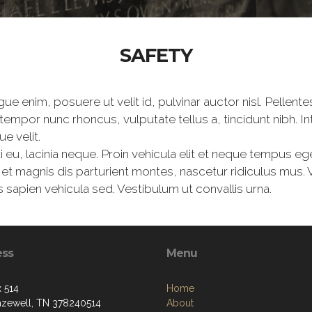
SAFETY
ue enim, posuere ut velit id, pulvinar auctor nisl. Pellen
 tempor nunc rhoncus, vulputate tellus a, tincidunt nibh. 
e velit.
i eu, lacinia neque. Proin vehicula elit et neque tempus eg
 magnis dis parturient montes, nascetur ridiculus mus. Ves
 sapien vehicula sed. Vestibulum ut convallis urna.
ess
Menu
 514
Home
zewell, TN 378240514
About