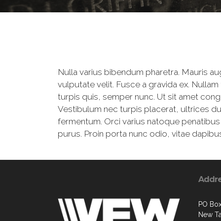
Nulla varius bibendum pharetra. Mauris aug
vulputate velit. Fusce a gravida ex. Nullam
turpis quis, semper nunc. Ut sit amet congu
Vestibulum nec turpis placerat, ultrices du
fermentum. Orci varius natoque penatibus et
purus. Proin porta nunc odio, vitae dapibus
Addr
PO Box
New Ta