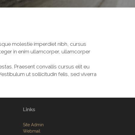
tesque molestie imperdiet nibh, cursus
Integer in enim ullamcorper, ullamcorper
estas. Praesent convallis cursus elit eu
tibulum ut sollicitudin felis, sed viverra
Links
Site Admin
Webmail